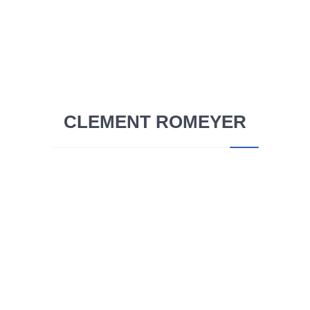
(jusqu’en 03/2018).
L’onglet Projets comprend deux projets que
j’ai mené dans mon entreprise.
Pour le BAC +3 :
CLEMENT ROMEYER
Une présentation de la formation BAC +3
que j’ai suivie.
A venir : Une explication de mon projet
durant cette année.
Pour le BAC +5 :