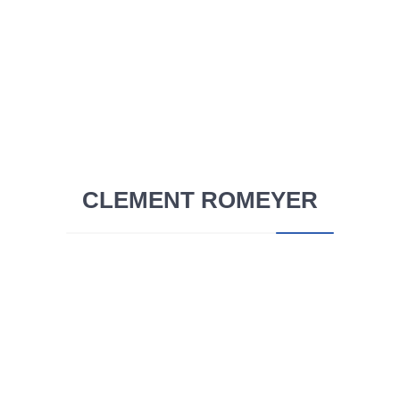
On enfonce une porte ouverte en disant que le
CES de Las Vegas est l’endroit parfait pour
assister à l’évolution du monde…
CLEMENT ROMEYER
Learn More
Meltdown et